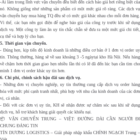
-Ai làm trong lĩnh vực vận chuyển đều biết đến cách báo giá hơi riêng biệt của
nó. Không giống như những sản phẩm có một mức giá rõ ràng. Các dịch vụ
vận chuyển hay mua hàng TQ đều sẽ có mức giá khác nhau cho mỗi đơn hàng.
Vì thế, các bạn nên gọi điện để nghe báo giá của công ty trước khi sử dụng
dịch vụ. Một công ty làm ăn uy tín chắc chắn sẽ đưa ra một mức giá chi tiết,
cụ thể và hợp lý cho bạn.
5. Thời gian vận chuyển.
- Đúng hẹn, kịp tiến độ kinh doanh là những điều cơ bản ở 1 đơn vị order uy
tín. Thông thường, hàng sẽ về sau khoảng 3 -5 ngàytại kho Hà Nội. Nếu hàng
về chậm hơn thời gian giao hẹn nhiều lần thì có lẽ đã đến lúc bạn cần tìm cho
mình 1 đơn vị order khác uy tín hơn.
6. Chi phí, chính sách hậu đãi sau dịch vụ.
- Những đơn vị chuyên nghiệp, uy tín thường cung cấp dịch vụ order hàng
hóa với mức phí cạnh tranh nhất, phù hợp với nhu cầu kinh doanh của các đơn
vị, cá nhân.
- Đối với các đơn vị uy tín, KH sẽ nhận được sự chăm sóc sau khi sử dụng
dịch vụ, hỗ trợ khách hàng giải quyết các khiếu nại.
📦 VẬN CHUYỂN TRUNG – VIỆT: ĐƯỜNG DÀI CẦN NGƯỜI ĐI
CHUNG ĐÁNG TIN
TÍN DƯƠNG LOGISTICS – Giải pháp nhập khẩu CHÍNH NGẠCH Trung –
Việt