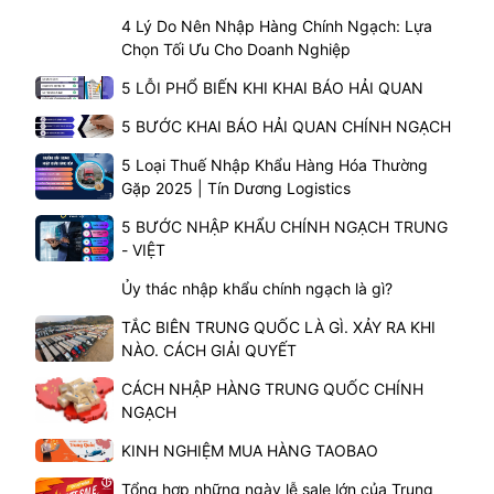
4 Lý Do Nên Nhập Hàng Chính Ngạch: Lựa
Chọn Tối Ưu Cho Doanh Nghiệp
5 LỖI PHỔ BIẾN KHI KHAI BÁO HẢI QUAN
5 BƯỚC KHAI BÁO HẢI QUAN CHÍNH NGẠCH
5 Loại Thuế Nhập Khẩu Hàng Hóa Thường
Gặp 2025 | Tín Dương Logistics
5 BƯỚC NHẬP KHẨU CHÍNH NGẠCH TRUNG
- VIỆT
Ủy thác nhập khẩu chính ngạch là gì?
TẮC BIÊN TRUNG QUỐC LÀ GÌ. XẢY RA KHI
NÀO. CÁCH GIẢI QUYẾT
CÁCH NHẬP HÀNG TRUNG QUỐC CHÍNH
NGẠCH
KINH NGHIỆM MUA HÀNG TAOBAO
Tổng hợp những ngày lễ sale lớn của Trung