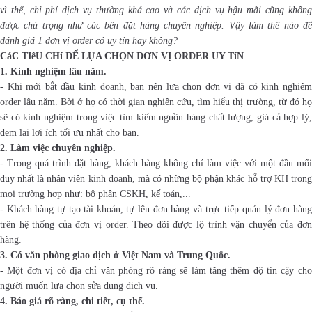
vì thế, chi phí dịch vụ thường khá cao và các dịch vụ hậu mãi cũng không
được chú trọng như các bên đặt hàng chuyên nghiệp. Vậy làm thế nào để
đánh giá 1 đơn vị order có uy tín hay không?
CáC TIêU CHí ĐỂ LỰA CHỌN ĐƠN VỊ ORDER UY TíN
1. Kinh nghiệm lâu năm.
- Khi mới bắt đầu kinh doanh, bạn nên lựa chọn đơn vị đã có kinh nghiệm
order lâu năm. Bời ở họ có thời gian nghiên cứu, tìm hiểu thị trường, từ đó họ
sẽ có kinh nghiệm trong việc tìm kiếm nguồn hàng chất lượng, giá cả hợp lý,
đem lại lợi ích tối ưu nhất cho bạn.
2. Làm việc chuyên nghiệp.
- Trong quá trình đặt hàng, khách hàng không chỉ làm việc với một đầu mối
duy nhất là nhân viên kinh doanh, mà có những bộ phận khác hỗ trợ KH trong
mọi trường hợp như: bộ phận CSKH, kế toán,...
- Khách hàng tự tạo tài khoản, tự lên đơn hàng và trực tiếp quản lý đơn hàng
trên hệ thống của đơn vị order. Theo dõi được lộ trình vận chuyển của đơn
hàng.
3. Có văn phòng giao dịch ở Việt Nam và Trung Quốc.
- Một đơn vị có địa chỉ văn phòng rõ ràng sẽ làm tăng thêm độ tin cậy cho
người muốn lựa chọn sửa dụng dịch vụ.
4. Báo giá rõ ràng, chi tiết, cụ thể.