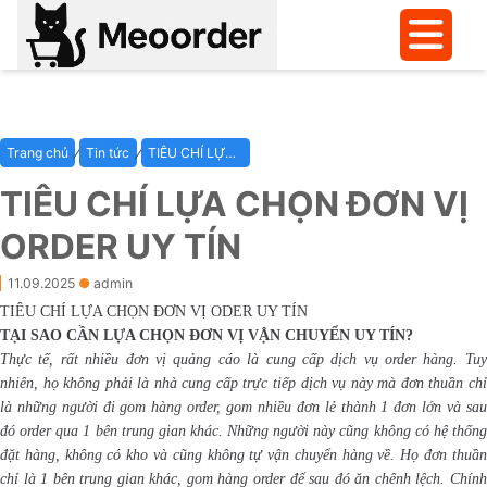
⁄
⁄
Trang chủ
Tin tức
TIÊU CHÍ LỰA CHỌN ĐƠN VỊ ORDER UY TÍN
TIÊU CHÍ LỰA CHỌN ĐƠN VỊ
ORDER UY TÍN
11.09.2025
●
admin
TIÊU CHÍ LỰA CHỌN ĐƠN VỊ ODER UY TÍN
TẠI SAO CẦN LỰA CHỌN ĐƠN VỊ VẬN CHUYỂN UY TÍN?
Thực tế, rất nhiều đơn vị quảng cáo là cung cấp dịch vụ order hàng. Tuy
nhiên, họ không phải là nhà cung cấp trực tiếp dịch vụ này mà đơn thuần chỉ
là những người đi gom hàng order, gom nhiều đơn lẻ thành 1 đơn lớn và sau
đó order qua 1 bên trung gian khác. Những người này cũng không có hệ thống
đặt hàng, không có kho và cũng không tự vận chuyển hàng về. Họ đơn thuần
chỉ là 1 bên trung gian khác, gom hàng order để sau đó ăn chênh lệch. Chính