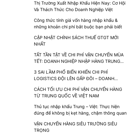
Thị Trường Xuất Nhập Khẩu Hiện Nay: Cơ Hội
Và Thách Thức Cho Doanh Nghiệp Việt
Công thức tính giá vốn hàng nhập khẩu &
những khoản chi phí bắt buộc bạn phải biết
CẬP NHẬT CHÍNH SÁCH THUẾ GTGT MỚI
NHẤT
TẤT TẦN TẬT VỀ CHI PHÍ VẬN CHUYỂN MÙA
TẾT: DOANH NGHIỆP NHẬP HÀNG TRUNG
QUỐC CẦN BIẾT
3 SAI LẦM PHỔ BIẾN KHIẾN CHI PHÍ
LOGISTICS ĐỘI LÊN GẤP ĐÔI – DOANH
NGHIỆP NHẬP HÀNG TRUNG QUỐC CẦN
CÁCH TỐI ƯU CHI PHÍ VẬN CHUYỂN HÀNG
TRÁNH
TỪ TRUNG QUỐC VỀ VIỆT NAM
Thủ tục nhập khẩu Trung – Việt: Thực hiện
đúng để không bị kẹt hàng, chậm thông quan
VẬN CHUYỂN HÀNG SIÊU TRƯỜNG SIÊU
TRỌNG