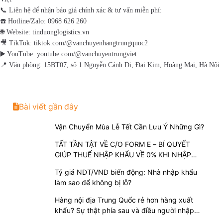
📞 Liên hệ để nhận báo giá chính xác & tư vấn miễn phí:
☎️ Hotline/Zalo: 0968 626 260
🌐 Website: tinduonglogistics.vn
🎥 TikTok: tiktok.com/@vanchuyenhangtrungquoc2
▶️ YouTube: youtube.com/@vanchuyentrungviet
📍 Văn phòng: 15BT07, số 1 Nguyễn Cảnh Dị, Đại Kim, Hoàng Mai, Hà Nội
Bài viết gần đây
Vận Chuyển Mùa Lễ Tết Cần Lưu Ý Những Gì?
TẤT TẦN TẬT VỀ C/O FORM E – BÍ QUYẾT
GIÚP THUẾ NHẬP KHẨU VỀ 0% KHI NHẬP
HÀNG TRUNG QUỐC
Tỷ giá NDT/VND biến động: Nhà nhập khẩu
làm sao để không bị lỗ?
Hàng nội địa Trung Quốc rẻ hơn hàng xuất
khẩu? Sự thật phía sau và điều người nhập
hàng cần biết